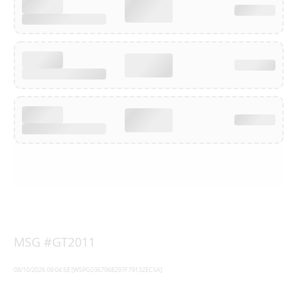
MSG #GT2011
08/10/2026 09:04:58 [WSPG0367068297F79132EC5A]